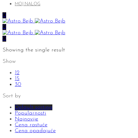
MOJ NALOG
0
0
0
Showing the single result
Show
12
15
30
Sort by
Default sorting
Popularnosti
Najnovije
Cena rastuće
Cena opadajuće