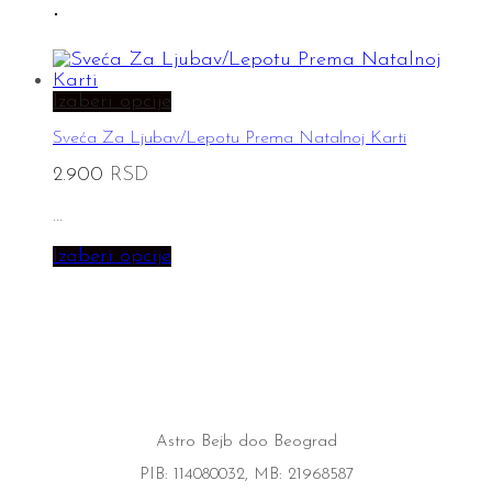
Izaberi opcije
Sveća Za Ljubav/Lepotu Prema Natalnoj Karti
2.900
RSD
…
Izaberi opcije
Astro Bejb doo Beograd
PIB: 114080032, MB: 21968587