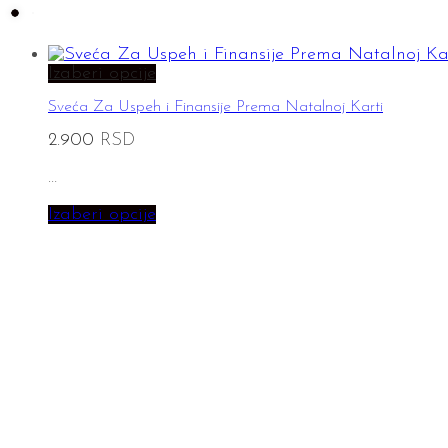
Izaberi opcije
Sveća Za Uspeh i Finansije Prema Natalnoj Karti
2.900
RSD
…
Izaberi opcije