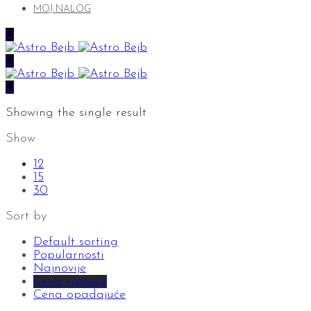
MOJ NALOG
0
0
0
Showing the single result
Show
12
15
30
Sort by
Default sorting
Popularnosti
Najnovije
Cena rastuće
Cena opadajuće