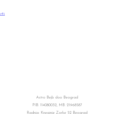
Astro Bejb doo Beograd
PIB: 114080032, MB: 21968587
Radnja: Kneginje Zorke 52 Beograd