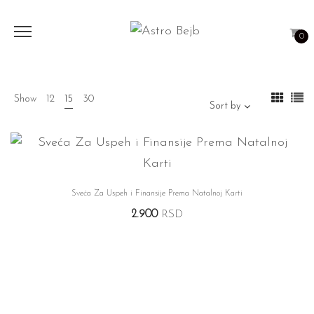
0
Show
12
15
30
Sort by
Sveća Za Uspeh i Finansije Prema Natalnoj Karti
2.900
RSD