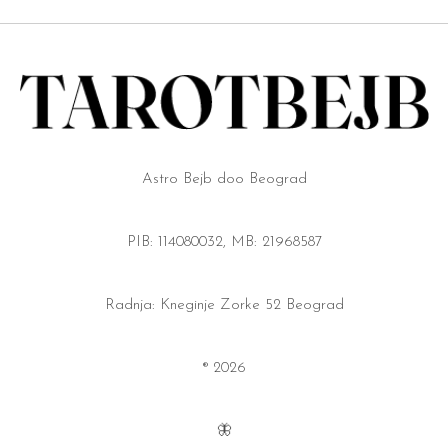
Astro Bejb doo Beograd
PIB: 114080032, MB: 21968587
Radnja: Kneginje Zorke 52 Beograd
® 2026
🦋