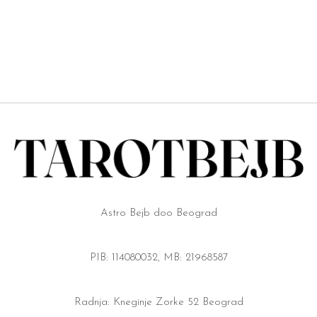
was:
is:
7.777 RSD.
3.999 RSD.
Astro Bejb doo Beograd
PIB: 114080032, MB: 21968587
Radnja: Kneginje Zorke 52 Beograd