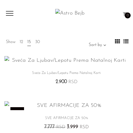
0
Show
12
15
30
Sort by
Sveća Za Ljubav/Lepotu Prema Natalnoj Karti
2.900
RSD
%
SVE AFIRMACIJE ZA 50%
Original
Current
7.777
RSD
3.999
RSD
price
price