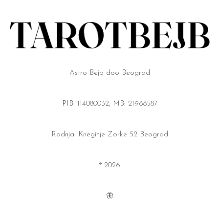
Astro Bejb doo Beograd
PIB: 114080032, MB: 21968587
Radnja: Kneginje Zorke 52 Beograd
® 2026
🦋