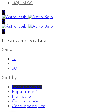
MOJ NALOG
0
0
0
Prikaz svih 7 rezultata
Show
12
15
30
Sort by
Default sorting
Popularnosti
Najnovije
Cena rastuće
Cena opadajuće