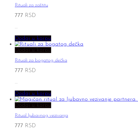
Rituali za zaštitu
777
RSD
…
Dodaj u korpu
Dodaj u korpu
Rituali za bogatog dečka
777
RSD
…
Dodaj u korpu
Dodaj u korpu
Ritual ljubavnog vezivanja
777
RSD
…