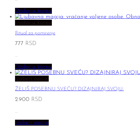
Dodaj u korpu
Dodaj u korpu
Ritual za pomirenje
777
RSD
…
Dodaj u korpu
Izaberi opcije
ŽELIŠ POSEBNU SVEĆU? DIZAJNIRAJ SVOJU:
2.900
RSD
…
Izaberi opcije