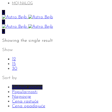
MOJ NALOG
0
0
0
Showing the single result
Show
12
15
30
Sort by
Default sorting
Popularnosti
Najnovije
Cena rastuće
Cena opadajuće