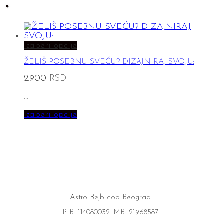
Izaberi opcije
ŽELIŠ POSEBNU SVEĆU? DIZAJNIRAJ SVOJU:
2.900
RSD
…
Izaberi opcije
Astro Bejb doo Beograd
PIB: 114080032, MB: 21968587