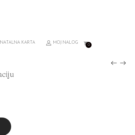
NATALNA KARTA
MOJ NALOG
0
aciju