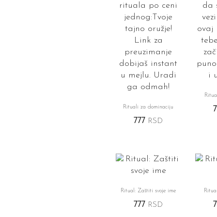
Ritua
Rituali za dominaciju
777
RSD
Ritual: Zaštiti svoje ime
Ritua
777
RSD