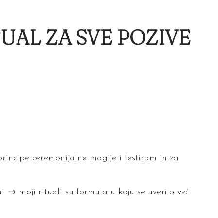
UAL ZA SVE POZIVE
incipe ceremonijalne magije i testiram ih za
i → moji rituali su formula u koju se uverilo već