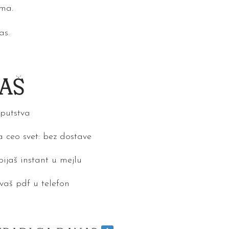
ma.
as.
JAŠ
putstva
 ceo svet: bez dostave
ijaš instant u mejlu
vaš pdf u telefon