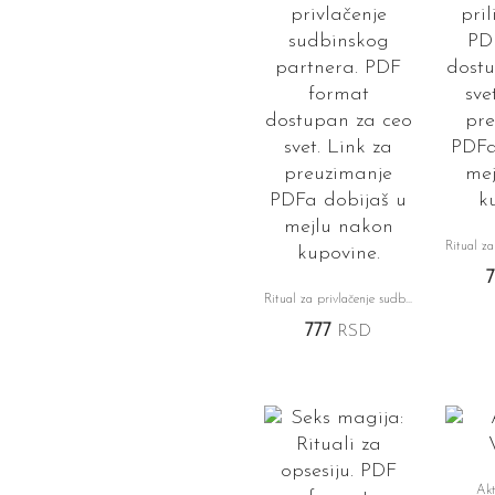
Ritual za
Ritual za privlačenje sudbinskog partnera
777
RSD
Akt