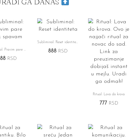
URADI GA DANAS
Subliminal: Reset identiteta
Subliminal: Pravim pare dok spavam
888
RSD
888
RSD
Ritual: Lova do krova
777
RSD