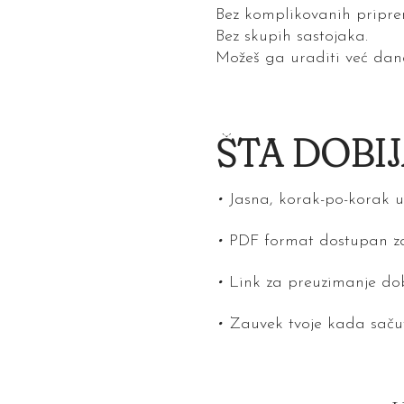
Bez komplikovanih pripre
Bez skupih sastojaka.
Možeš ga uraditi već dan
ŠTA DOBI
•
Jasna, korak-po-korak u
•
PDF format dostupan za
•
Link za preuzimanje dob
•
Zauvek tvoje kada saču