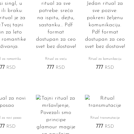
l za romantiku
Ritual za sreću
Ritual za komunikaciju
777
RSD
777
RSD
777
RSD
l za novi posao
Ritual transmutacije
777
RSD
777
RSD