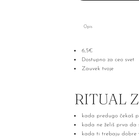
komunikaciju
quantity
Opis
6,5€
Dostupno za ceo svet
Zauvek tvoje
RITUAL 
kada predugo čekaš p
kada ne želiš prva da s
kada ti trebaju dobre 