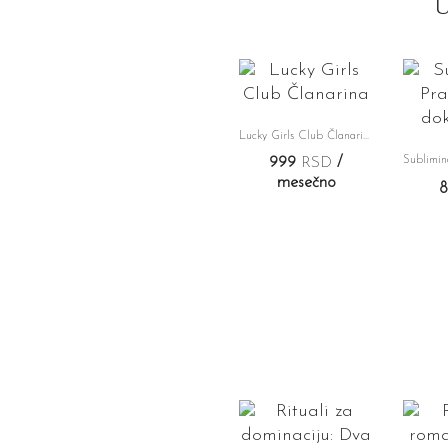
Lucky Girls Club Članarina
999
RSD
/
mesečno