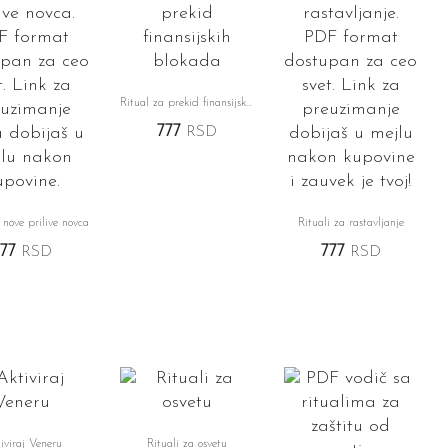
Ritual za prekid finansijskih blokada
777
RSD
 nove prilive novca
Rituali za rastavljanje
777
RSD
777
RSD
iviraj Veneru
Rituali za osvetu