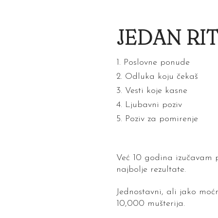
JEDAN RIT
Poslovne ponude
Odluka koju čekaš
Vesti koje kasne
Ljubavni poziv
Poziv za pomirenje
Već 10 godina izučavam pr
najbolje rezultate.
Jednostavni, ali jako moćn
10,000 mušterija.