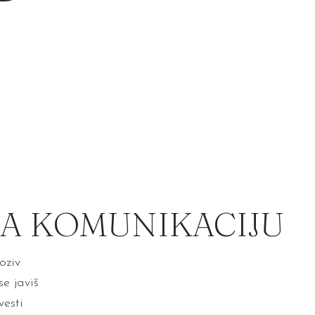
ZA KOMUNIKACIJU
oziv
e javiš
vesti