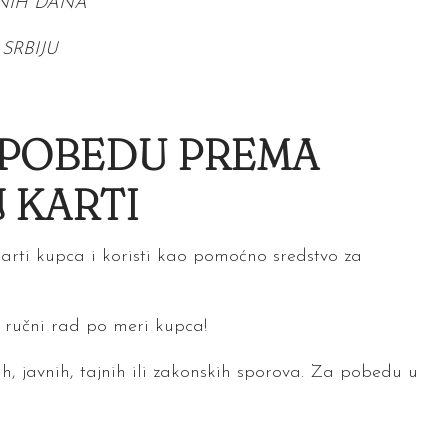
DNIH DANA
SRBIJU
 POBEDU PREMA
 KARTI
arti kupca i koristi kao pomoćno sredstvo za
i ručni rad po meri kupca!
h, javnih, tajnih ili zakonskih sporova. Za pobedu u