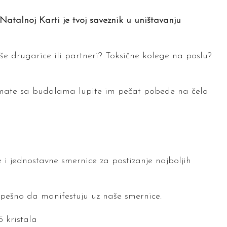
talnoj Karti je tvoj saveznik u uništavanju
e drugarice ili partneri? Toksične kolege na poslu?
ate sa budalama lupite im pečat pobede na čelo
 i jednostavne smernice za postizanje najboljih
spešno da manifestuju uz naše smernice.
 kristala