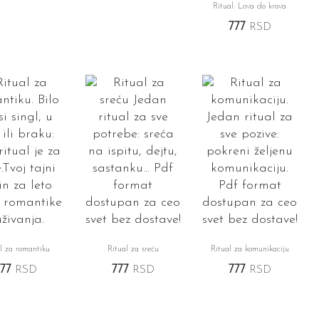
Ritual: Lova do krova
777
RSD
l za romantiku
Ritual za sreću
Ritual za komunikaciju
777
RSD
777
RSD
777
RSD