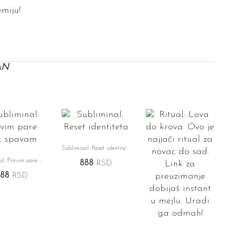
miju!
AN
Subliminal: Reset identiteta
Subliminal: Pravim pare dok spavam
888
RSD
888
RSD