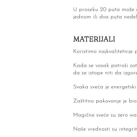
U proseku 20 puta može d
jednom ili dva puta nedelj
MATERIJALI
Koristimo najkvalitetnije
Kada se vosak potroši os
da se istope niti da izgore
Svaka sveća je energetski
Zaštitno pakovanje je bior
Magične sveće su zero was
Naše vrednosti su integrite