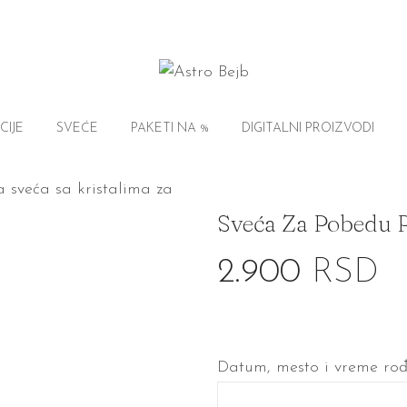
CIJE
SVEĆE
PAKETI NA %
DIGITALNI PROIZVODI
Sveća Za Pobedu P
2.900
RSD
Datum, mesto i vreme ro