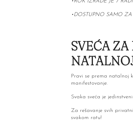
•ROK IZRADE JE 7 RA
•DOSTUPNO SAMO ZA 
SVEĆA ZA
NATALNOJ
Pravi se prema natalnoj k
manifestovanje.
Svaka sveća je jedinstven
Za rešavanje svih privatni
svakom ratu!