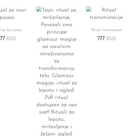
l za novi posao
Ritual transmutacije
777
RSD
777
RSD