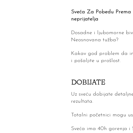
Sveća Za Pobedu Prema Na
neprijatelja
Dosadne i ljubomorne bivš
Neosnovana tužba?
Kakav god problem da im
i pošaljite u prošlost.
DOBIJATE
Uz sveću dobijate detaljne
rezultata.
Totalni početnici mogu u
Sveća ima 40h gorenja i 5