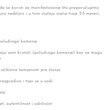
a se koristi za manifestovanje što preporučujemo
no nedeljno i u tom slučaju sveća traje 3-5 meseci.
 poludrago kamenje.
taju vam kristali (poludrago kamenje) koji ne mogu
.
 očišćena tamjanom pre slanja.
azgradivo i topi se u vodi.
te.
t, autentičnost i održivost.