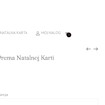
NATALNA KARTA
MOJ NALOG
0
rema Natalnoj Karti
đenja