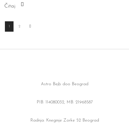
Čitaj
1
2
Astro Bejb doo Beograd
PIB: 114080032, MB: 21968587
Radnja: Kneginje Zorke 52 Beograd