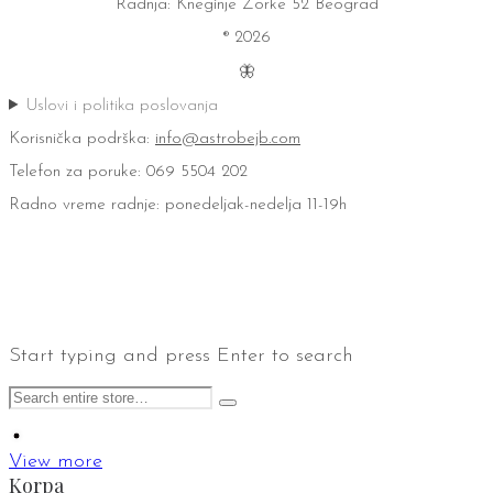
Radnja: Kneginje Zorke 52 Beograd
® 2026
🦋
Uslovi i politika poslovanja
Korisnička podrška:
info@astrobejb.com
Telefon za poruke: 069 5504 202
Radno vreme radnje: ponedeljak-nedelja 11-19h
Start typing and press Enter to search
View more
Korpa