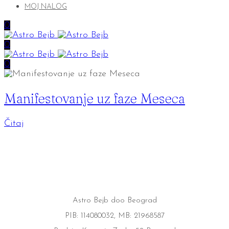
MOJ NALOG
0
0
0
Manifestovanje uz faze Meseca
Čitaj
Astro Bejb doo Beograd
PIB: 114080032, MB: 21968587