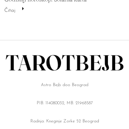
Čitaj
Astro Bejb doo Beograd
PIB: 114080032, MB: 21968587
Radnja: Kneginje Zorke 52 Beograd