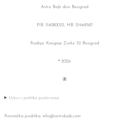
Astro Bejb doo Beograd
PIB: 114080032, MB: 21968587
Radnja: Kneginje Zorke 52 Beograd
® 2026
🦋
Uslovi i politika poslovanja
Korisnička podrška:
info@astrobejb.com