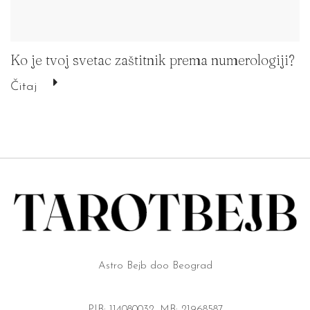
Ko je tvoj svetac zaštitnik prema numerologiji?
Čitaj
Astro Bejb doo Beograd
PIB: 114080032, MB: 21968587