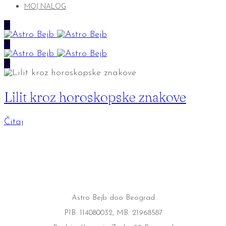
MOJ NALOG
0
0
0
Lilit kroz horoskopske znakove
Čitaj
Astro Bejb doo Beograd
PIB: 114080032, MB: 21968587