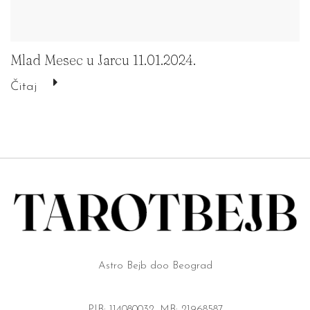
Mlad Mesec u Jarcu 11.01.2024.
Čitaj
Astro Bejb doo Beograd
PIB: 114080032, MB: 21968587