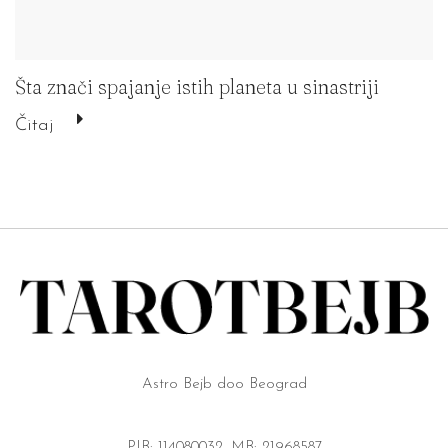
Šta znači spajanje istih planeta u sinastriji
Čitaj
Astro Bejb doo Beograd
PIB: 114080032, MB: 21968587