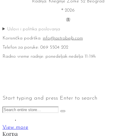
Radnja: Kneginje Zorke 52 Beograd
® 2026
🦋
Uslovi i politika poslovanja
Korisnička podrška:
info@astrobejb.com
Telefon za poruke: 069 5504 202
Radno vreme radnje: ponedeljak-nedelja 11-19h
Start typing and press Enter to search
View more
Korpa