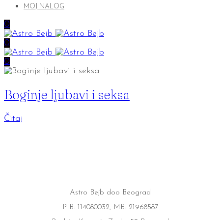
MOJ NALOG
0
0
0
Boginje ljubavi i seksa
Čitaj
Astro Bejb doo Beograd
PIB: 114080032, MB: 21968587