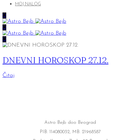
MOJ NALOG
0
0
0
DNEVNI HOROSKOP 27.12.
Čitaj
Astro Bejb doo Beograd
PIB: 114080032, MB: 21968587