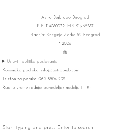
Astro Bejb doo Beograd
PIB: 114080032, MB: 21968587
Radnja: Kneginje Zorke 52 Beograd
® 2026
🦋
Uslovi i politika poslovanja
Korisnička podrška:
info@astrobejb.com
Telefon za poruke: 069 5504 202
Radno vreme radnje: ponedeljak-nedelja 11-19h
Start typing and press Enter to search