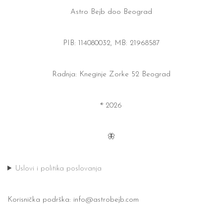
Astro Bejb doo Beograd
PIB: 114080032, MB: 21968587
Radnja: Kneginje Zorke 52 Beograd
® 2026
🦋
Uslovi i politika poslovanja
Korisnička podrška:
info@astrobejb.com