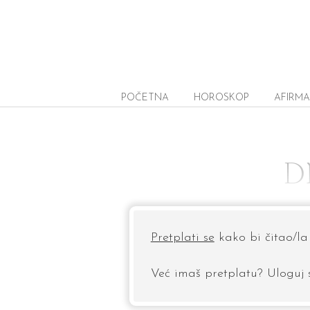
POČETNA
HOROSKOP
AFIRMA
D
Pretplati se
kako bi čitao/la 
Već imaš pretplatu? Uloguj