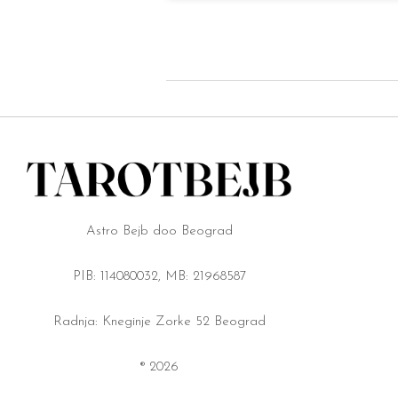
Astro Bejb doo Beograd
PIB: 114080032, MB: 21968587
Radnja: Kneginje Zorke 52 Beograd
® 2026