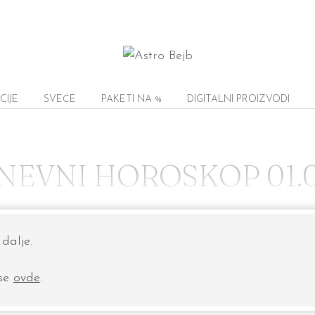
CIJE
SVEĆE
PAKETI NA %
DIGITALNI PROIZVODI
NEVNI HOROSKOP 01.0
dalje.
 se
ovde
.