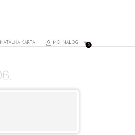
NATALNA KARTA
MOJ NALOG
0
6.