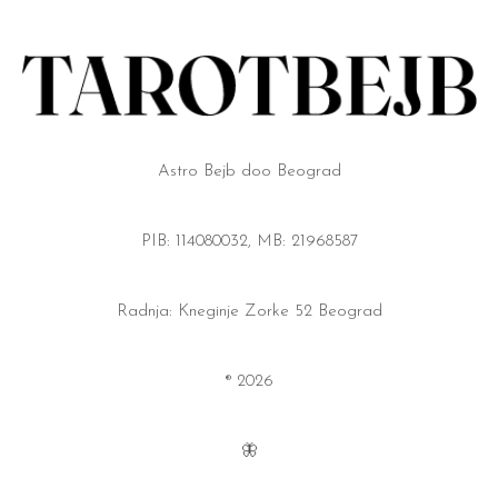
Astro Bejb doo Beograd
PIB: 114080032, MB: 21968587
Radnja: Kneginje Zorke 52 Beograd
® 2026
🦋