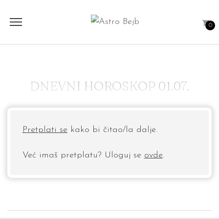
0
DNEVNI HOROSKOP 01.07.
Pretplati se
kako bi čitao/la dalje.
Već imaš pretplatu? Uloguj se
ovde
.