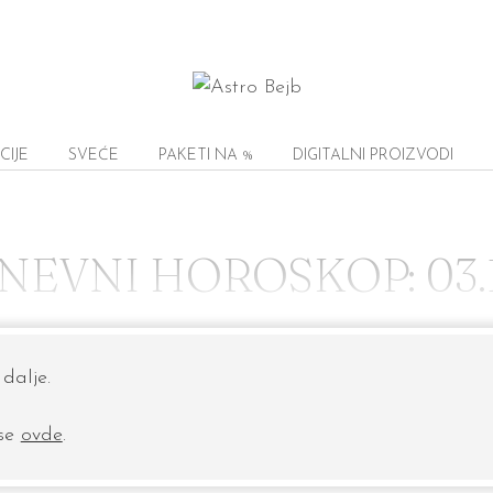
CIJE
SVEĆE
PAKETI NA %
DIGITALNI PROIZVODI
NEVNI HOROSKOP: 03.1
dalje.
 se
ovde
.