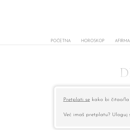
POČETNA
HOROSKOP
AFIRMA
D
Pretplati se
kako bi čitao/la 
Već imaš pretplatu? Uloguj