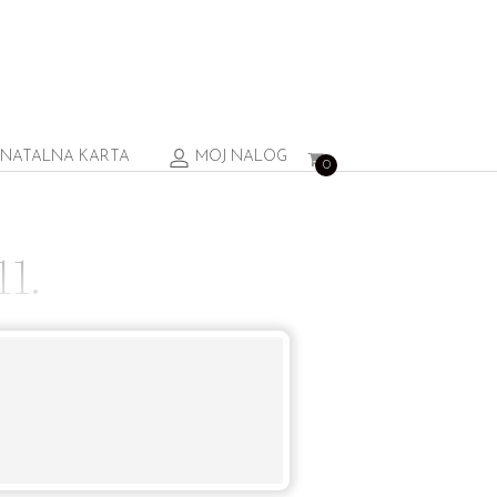
NATALNA KARTA
MOJ NALOG
0
1.