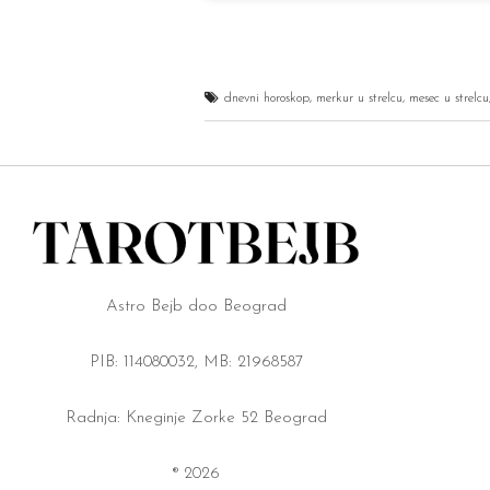
dnevni horoskop
,
merkur u strelcu
,
mesec u strelcu
Astro Bejb doo Beograd
PIB: 114080032, MB: 21968587
Radnja: Kneginje Zorke 52 Beograd
® 2026