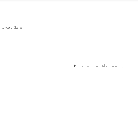
,
sunce u škorpiji
Uslovi i politika poslovanja