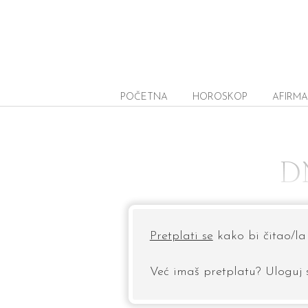
POČETNA
HOROSKOP
AFIRMA
D
Pretplati se
kako bi čitao/la 
Već imaš pretplatu? Uloguj