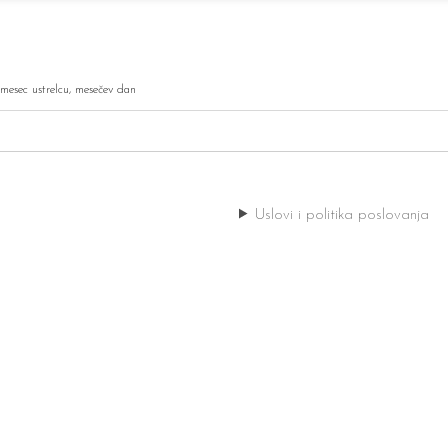
mesec ustrelcu
,
mesečev dan
Uslovi i politika poslovanja