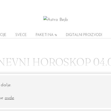
CIJE
SVEĆE
PAKETI NA %
DIGITALNI PROIZVODI
NEVNI HOROSKOP 04.0
dalje.
 se
ovde
.