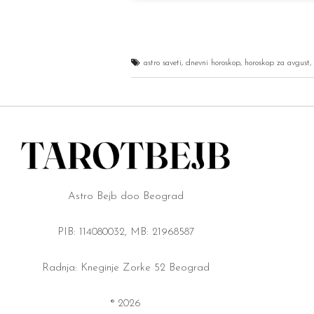
astro saveti
,
dnevni horoskop
,
horoskop za avgust
,
Astro Bejb doo Beograd
PIB: 114080032, MB: 21968587
Radnja: Kneginje Zorke 52 Beograd
® 2026