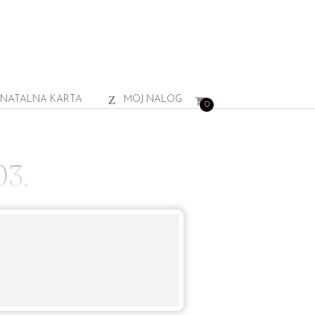
NATALNA KARTA
MOJ NALOG
0
3.