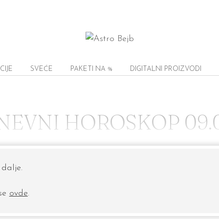
CIJE
SVEĆE
PAKETI NA %
DIGITALNI PROIZVODI
NEVNI HOROSKOP 09.0
dalje.
 se
ovde
.