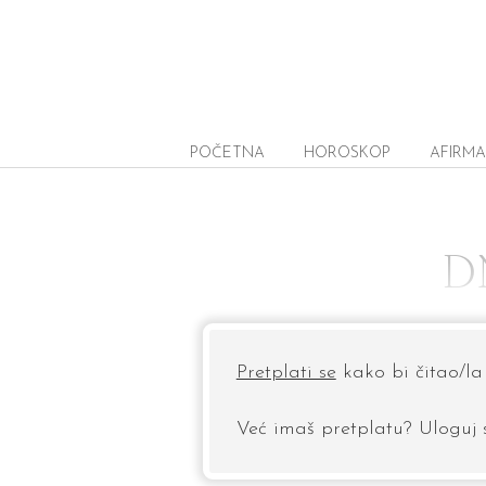
POČETNA
HOROSKOP
AFIRMA
D
Pretplati se
kako bi čitao/la 
Već imaš pretplatu? Uloguj