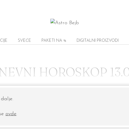
CIJE
SVEĆE
PAKETI NA %
DIGITALNI PROIZVODI
NEVNI HOROSKOP 13.0
dalje.
 se
ovde
.