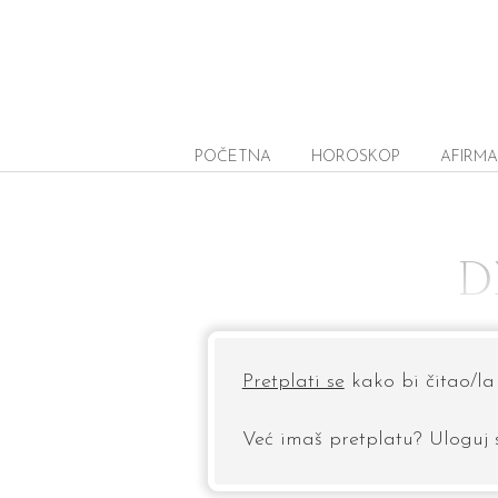
POČETNA
HOROSKOP
AFIRMA
D
Pretplati se
kako bi čitao/la 
Već imaš pretplatu? Uloguj