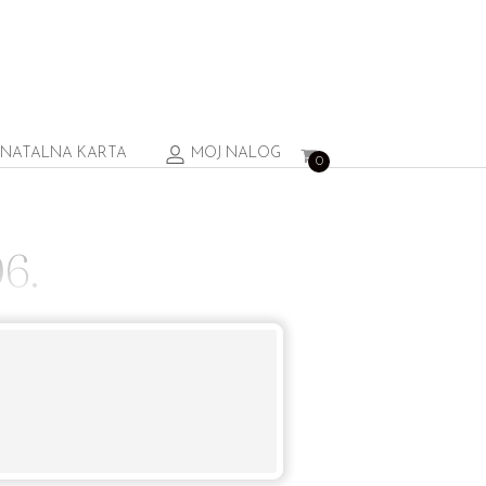
NATALNA KARTA
MOJ NALOG
0
6.