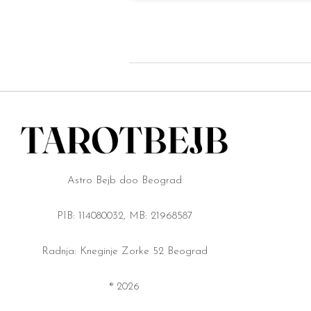
Astro Bejb doo Beograd
PIB: 114080032, MB: 21968587
Radnja: Kneginje Zorke 52 Beograd
® 2026