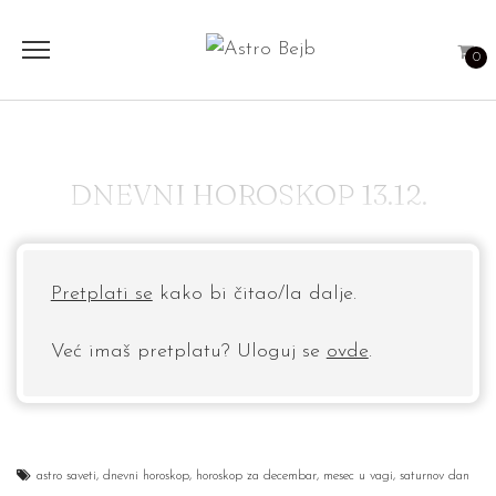
0
DNEVNI HOROSKOP 13.12.
Pretplati se
kako bi čitao/la dalje.
Već imaš pretplatu? Uloguj se
ovde
.
astro saveti
,
dnevni horoskop
,
horoskop za decembar
,
mesec u vagi
,
saturnov dan