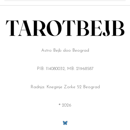
Astro Bejb doo Beograd
PIB: 114080032, MB: 21968587
Radnja: Kneginje Zorke 52 Beograd
® 2026