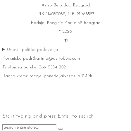
Astro Bejb doo Beograd
PIB: 114080032, MB: 21968587
Radnja: Kneginje Zorke 52 Beograd
® 2026
🦋
Uslovi i politika poslovanja
Korisnička podrška:
info@astrobejb.com
Telefon za poruke: 069 5504 202
Radno vreme radnje: ponedeljak-nedelja 11-19h
Start typing and press Enter to search