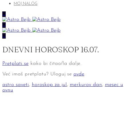
MOJ NALOG
0
0
0
DNEVNI HOROSKOP 16.07.
Pretplati se
kako bi čitao/la dalje.
Već imaš pretplatu? Uloguj se
ovde
.
astro saveti
,
horoskop za jul
,
merkurov dan
,
mesec u
ovnu