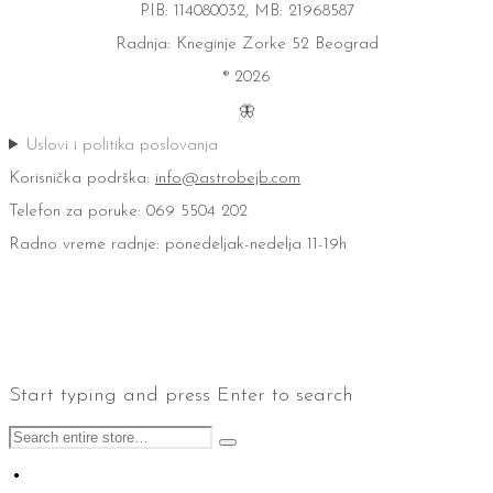
PIB: 114080032, MB: 21968587
Radnja: Kneginje Zorke 52 Beograd
® 2026
🦋
Uslovi i politika poslovanja
Korisnička podrška:
info@astrobejb.com
Telefon za poruke: 069 5504 202
Radno vreme radnje: ponedeljak-nedelja 11-19h
Start typing and press Enter to search