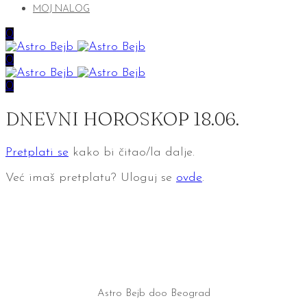
MOJ NALOG
0
0
0
DNEVNI HOROSKOP 18.06.
Pretplati se
kako bi čitao/la dalje.
Već imaš pretplatu? Uloguj se
ovde
.
Astro Bejb doo Beograd