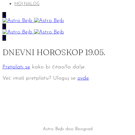
MOJ NALOG
0
0
0
DNEVNI HOROSKOP 19.05.
Pretplati se
kako bi čitao/la dalje.
Već imaš pretplatu? Uloguj se
ovde
.
Astro Bejb doo Beograd