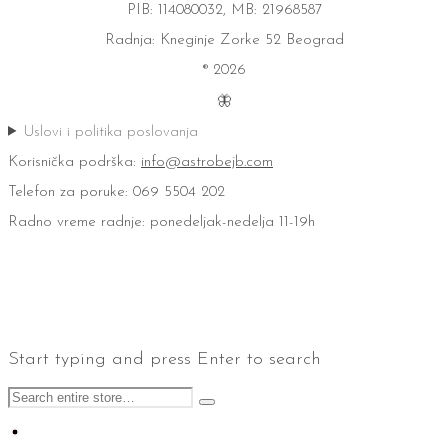
PIB: 114080032, MB: 21968587
Radnja: Kneginje Zorke 52 Beograd
® 2026
🦋
Uslovi i politika poslovanja
Korisnička podrška:
info@astrobejb.com
Telefon za poruke: 069 5504 202
Radno vreme radnje: ponedeljak-nedelja 11-19h
Start typing and press Enter to search