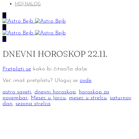
MOJ NALOG
0
0
0
DNEVNI HOROSKOP 22.11.
Pretplati se
kako bi čitao/la dalje.
Već imaš pretplatu? Uloguj se
ovde
.
astro saveti
,
dnevni horoskop
,
horoskop za
novembar
,
Mesec u Jarcu
,
mesec u strelcu
,
saturnov
dan
,
sezona strelca