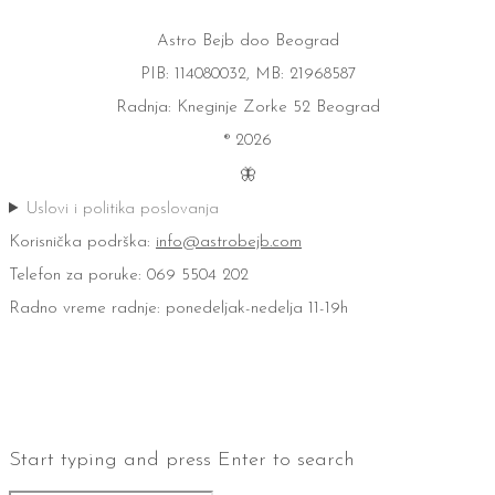
Astro Bejb doo Beograd
PIB: 114080032, MB: 21968587
Radnja: Kneginje Zorke 52 Beograd
® 2026
🦋
Uslovi i politika poslovanja
Korisnička podrška:
info@astrobejb.com
Telefon za poruke: 069 5504 202
Radno vreme radnje: ponedeljak-nedelja 11-19h
Start typing and press Enter to search