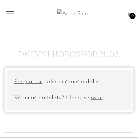
0
DNEVNI HOROSKOP 25.02.
Pretplati se
kako bi čitao/la dalje.
Već imaš pretplatu? Uloguj se
ovde
.