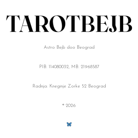
Astro Bejb doo Beograd
PIB: 114080032, MB: 21968587
Radnja: Kneginje Zorke 52 Beograd
® 2026