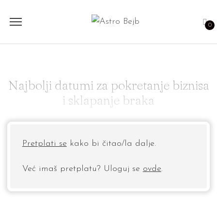
0
Najbolji datumi za pokretanje biznisa
i sklapanje braka
Pretplati se
kako bi čitao/la dalje.
Već imaš pretplatu? Uloguj se
ovde
.