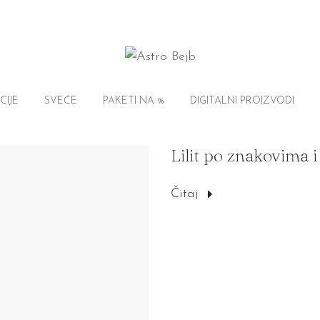
CIJE
SVEĆE
PAKETI NA %
DIGITALNI PROIZVODI
Lilit po znakovima 
Čitaj