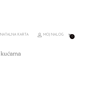
NATALNA KARTA
MOJ NALOG
0
i kućama