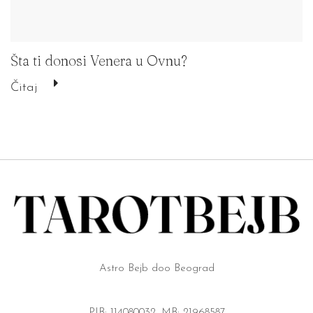
Šta ti donosi Venera u Ovnu?
Čitaj
Astro Bejb doo Beograd
PIB: 114080032, MB: 21968587