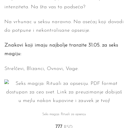
intenziteta. Na šta vas to podseća?
Na vrhunac u seksu naravno. Na osećaj koji dovodi
do potpune i nekontrolisane opsesije.
Znakovi koji imaju najbolje tranzite 31.05. za seks
magiju:
Strelčevi, Blizanci, Ovnovi, Vage.
Seks magija: Rituali za opsesiju
777
RSD