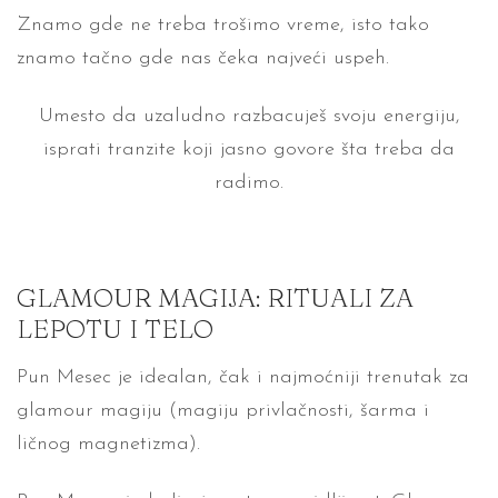
Znamo
gde
ne treba trošimo vreme, isto tako
znamo tačno gde nas čeka najveći uspeh.
Umesto da uzaludno razbacuješ svoju energiju,
isprati tranzite koji jasno govore šta treba da
radimo.
GLAMOUR MAGIJA: RITUALI ZA
LEPOTU I TELO
Pun Mesec je idealan, čak i najmoćniji trenutak za
glamour magiju (magiju privlačnosti, šarma i
ličnog magnetizma).