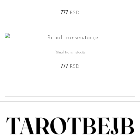
777
RSD
Ritual transmutacije
777
RSD