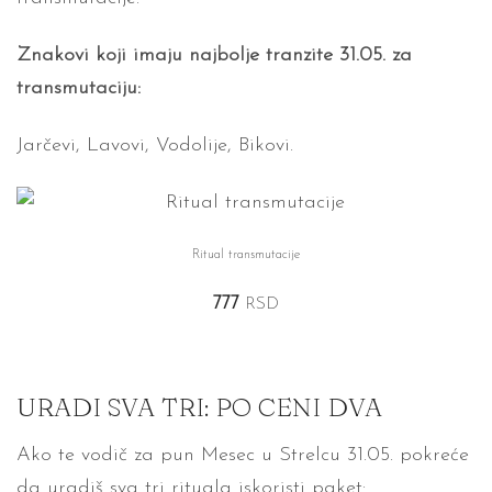
Znakovi koji imaju najbolje tranzite 31.05. za
transmutaciju:
Jarčevi, Lavovi, Vodolije, Bikovi.
Ritual transmutacije
777
RSD
URADI SVA TRI: PO CENI DVA
Ako te vodič za pun Mesec u Strelcu 31.05. pokreće
da uradiš sva tri rituala iskoristi paket: