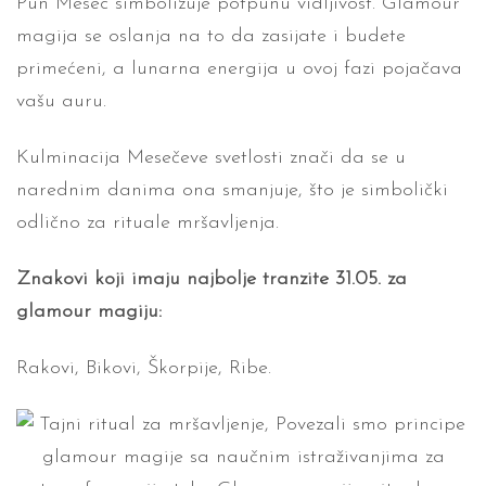
Pun Mesec simbolizuje potpunu vidljivost. Glamour
magija se oslanja na to da zasijate i budete
primećeni, a lunarna energija u ovoj fazi pojačava
vašu auru.
Kulminacija Mesečeve svetlosti znači da se u
narednim danima ona smanjuje, što je simbolički
odlično za rituale mršavljenja.
Znakovi koji imaju najbolje tranzite 31.05. za
glamour magiju:
Rakovi, Bikovi, Škorpije, Ribe.