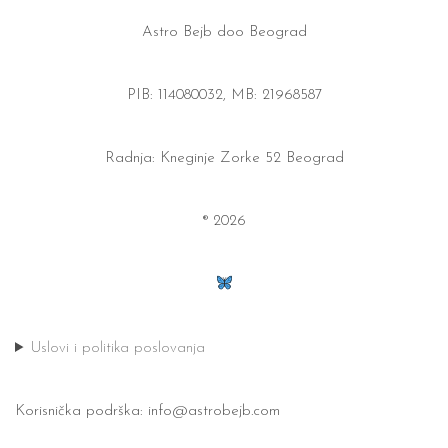
Astro Bejb doo Beograd
PIB: 114080032, MB: 21968587
Radnja: Kneginje Zorke 52 Beograd
® 2026
Uslovi i politika poslovanja
Korisnička podrška:
info@astrobejb.com