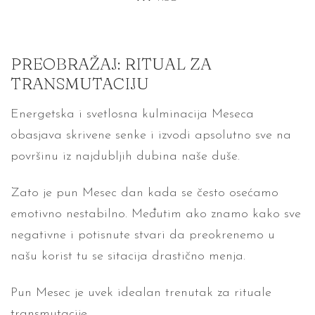
PREOBRAŽAJ: RITUAL ZA
TRANSMUTACIJU
Energetska i svetlosna kulminacija Meseca
obasjava skrivene senke i izvodi apsolutno sve na
površinu iz najdubljih dubina naše duše.
Zato je pun Mesec dan kada se često osećamo
emotivno nestabilno. Međutim ako znamo kako sve
negativne i potisnute stvari da preokrenemo u
našu korist tu se sitacija drastično menja.
Pun Mesec je uvek idealan trenutak za rituale
transmutacije.