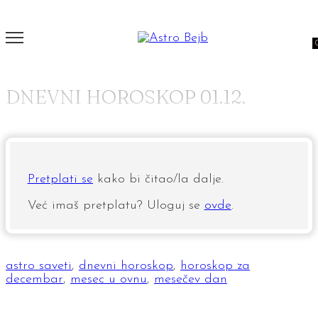
DNEVNI HOROSKOP 01.12.
Pretplati se
kako bi čitao/la dalje.
Već imaš pretplatu? Uloguj se
ovde
.
astro saveti
,
dnevni horoskop
,
horoskop za
decembar
,
mesec u ovnu
,
mesečev dan