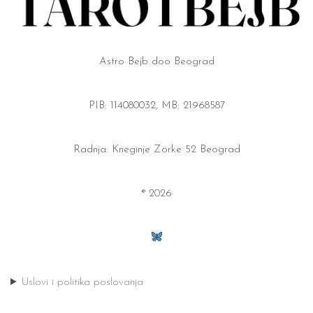
Astro Bejb doo Beograd
PIB: 114080032, MB: 21968587
Radnja: Kneginje Zorke 52 Beograd
® 2026
Uslovi i politika poslovanja