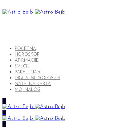
POČETNA
HOROSKOP
AFIRMACIJE
SVEĆE
PAKETI NA %
DIGITALNI PROIZVODI
NATALNA KARTA
MOJ NALOG
0
0
0