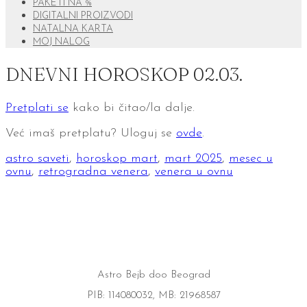
PAKETI NA %
DIGITALNI PROIZVODI
NATALNA KARTA
MOJ NALOG
DNEVNI HOROSKOP 02.03.
Pretplati se
kako bi čitao/la dalje.
Već imaš pretplatu? Uloguj se
ovde
.
astro saveti
,
horoskop mart
,
mart 2025
,
mesec u
ovnu
,
retrogradna venera
,
venera u ovnu
Astro Bejb doo Beograd
PIB: 114080032, MB: 21968587