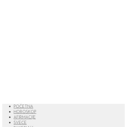
POČETNA
HOROSKOP
AFIRMACIJE
SVEĆE