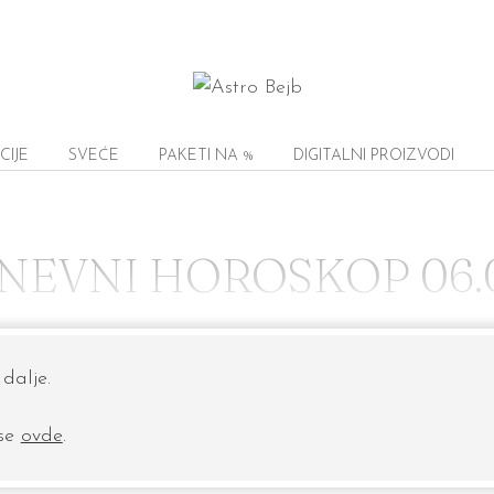
CIJE
SVEĆE
PAKETI NA %
DIGITALNI PROIZVODI
NEVNI HOROSKOP 06.
dalje.
 se
ovde
.