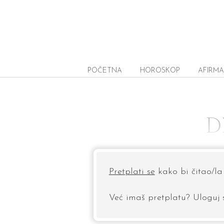
POČETNA
HOROSKOP
AFIRMA
D
Pretplati se
kako bi čitao/la 
Već imaš pretplatu? Uloguj