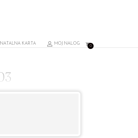
NATALNA KARTA
MOJ NALOG
0
03