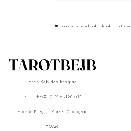
astro saveti
,
dnevni horoskop
,
horoskop mart
,
mese
Astro Bejb doo Beograd
PIB: 114080032, MB: 21968587
Radnja: Kneginje Zorke 52 Beograd
® 2026