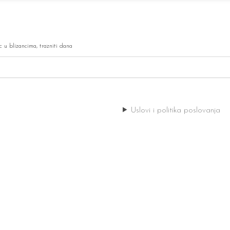
c u blizancima
,
trazniti dana
Uslovi i politika poslovanja