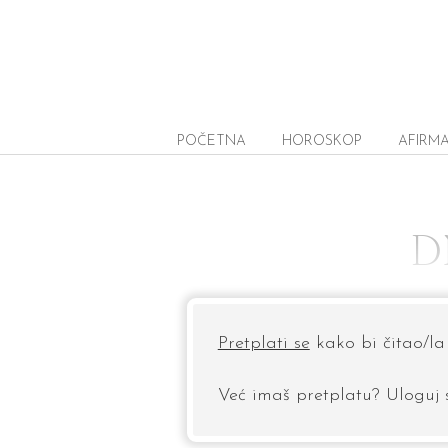
POČETNA
HOROSKOP
AFIRMA
D
Pretplati se
kako bi čitao/la 
Već imaš pretplatu? Uloguj