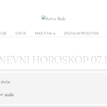
CIJE
SVEĆE
PAKETI NA %
DIGITALNI PROIZVODI
NEVNI HOROSKOP 07.1
dalje.
 se
ovde
.