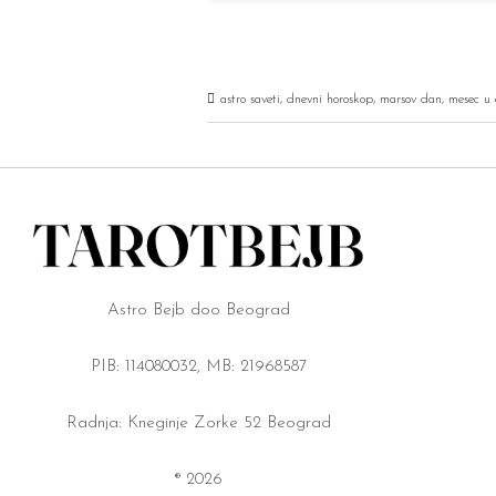
astro saveti
,
dnevni horoskop
,
marsov dan
,
mesec u 
Astro Bejb doo Beograd
PIB: 114080032, MB: 21968587
Radnja: Kneginje Zorke 52 Beograd
® 2026