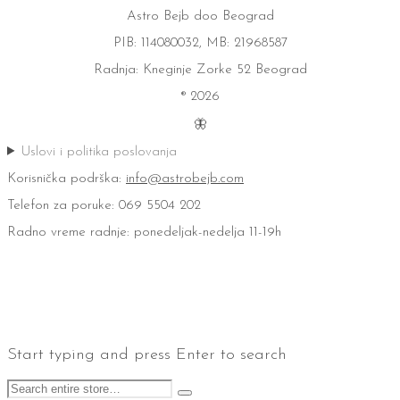
Astro Bejb doo Beograd
PIB: 114080032, MB: 21968587
Radnja: Kneginje Zorke 52 Beograd
® 2026
🦋
Uslovi i politika poslovanja
Korisnička podrška:
info@astrobejb.com
Telefon za poruke: 069 5504 202
Radno vreme radnje: ponedeljak-nedelja 11-19h
Start typing and press Enter to search