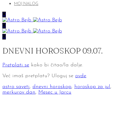
MOJ NALOG
0
0
0
DNEVNI HOROSKOP 09.07.
Pretplati se
kako bi čitao/la dalje.
Već imaš pretplatu? Uloguj se
ovde
.
astro saveti
,
dnevni horoskop
,
horoskop za jul
,
merkurov dan
,
Mesec u Jarcu