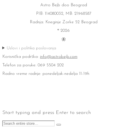
Astro Bejb doo Beograd
PIB: 114080032, MB: 21968587
Radnja: Kneginje Zorke 52 Beograd
® 2026
🦋
Uslovi i politika poslovanja
Korisnička podrška:
info@astrobejb.com
Telefon za poruke: 069 5504 202
Radno vreme radnje: ponedeljak-nedelja 11-19h
Start typing and press Enter to search