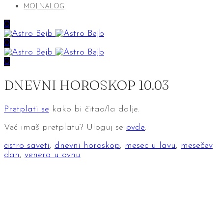
MOJ NALOG
0
0
0
DNEVNI HOROSKOP 10.03
Pretplati se
kako bi čitao/la dalje.
Već imaš pretplatu? Uloguj se
ovde
.
astro saveti
,
dnevni horoskop
,
mesec u lavu
,
mesečev
dan
,
venera u ovnu