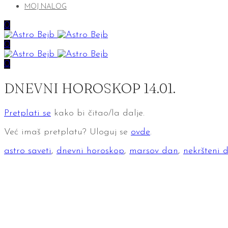
MOJ NALOG
0
0
0
DNEVNI HOROSKOP 14.01.
Pretplati se
kako bi čitao/la dalje.
Već imaš pretplatu? Uloguj se
ovde
.
astro saveti
,
dnevni horoskop
,
marsov dan
,
nekršteni 