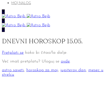
MOJ NALOG
0
0
0
DNEVNI HOROSKOP 15.05.
Pretplati se
kako bi čitao/la dalje.
Već imaš pretplatu? Uloguj se
ovde
.
astro saveti
,
horoskop za maj
,
jupiterov dan
,
mesec u
strelcu