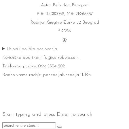
Astro Bejb doo Beograd
PIB: 114080032, MB: 21968587
Radnja: Kneginje Zorke 52 Beograd
® 2026
🦋
Uslovi i politika poslovanja
Korisnička podrška:
info@astrobejb.com
Telefon za poruke: 069 5504 202
Radno vreme radnje: ponedeljak-nedelja 11-19h
Start typing and press Enter to search