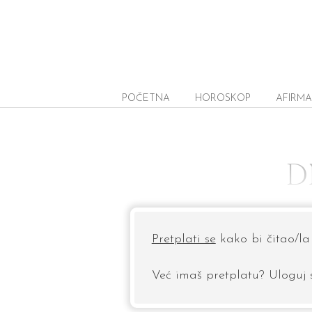
POČETNA
HOROSKOP
AFIRMA
D
Pretplati se
kako bi čitao/la 
Već imaš pretplatu? Uloguj