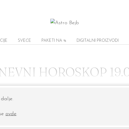
CIJE
SVEĆE
PAKETI NA %
DIGITALNI PROIZVODI
NEVNI HOROSKOP 19.0
dalje.
 se
ovde
.