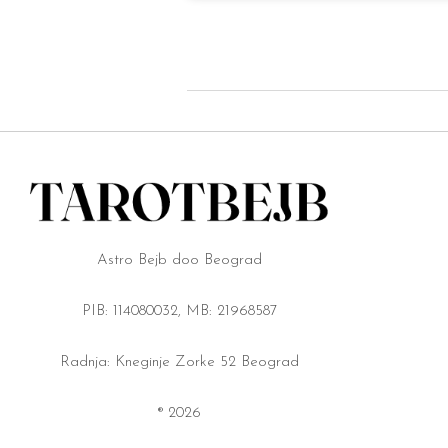
Astro Bejb doo Beograd
PIB: 114080032, MB: 21968587
Radnja: Kneginje Zorke 52 Beograd
® 2026