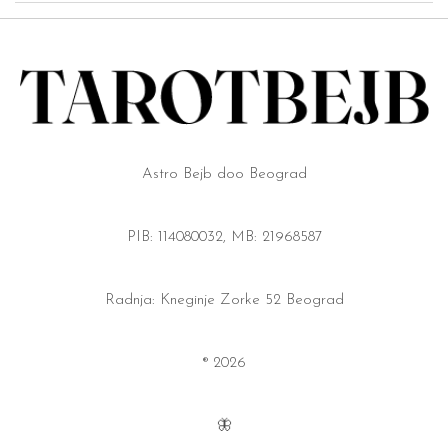
Astro Bejb doo Beograd
PIB: 114080032, MB: 21968587
Radnja: Kneginje Zorke 52 Beograd
® 2026
🦋