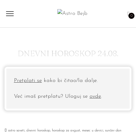
0
DNEVNI HOROSKOP 24.08.
Pretplati se
kako bi čitao/la dalje.
Već imaš pretplatu? Uloguj se
ovde
.
astro saveti
,
dnevni horoskop
,
horoskop za avgust
,
mesec u devici
,
sunčev dan