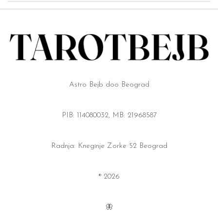
Astro Bejb doo Beograd
PIB: 114080032, MB: 21968587
Radnja: Kneginje Zorke 52 Beograd
® 2026
🦋