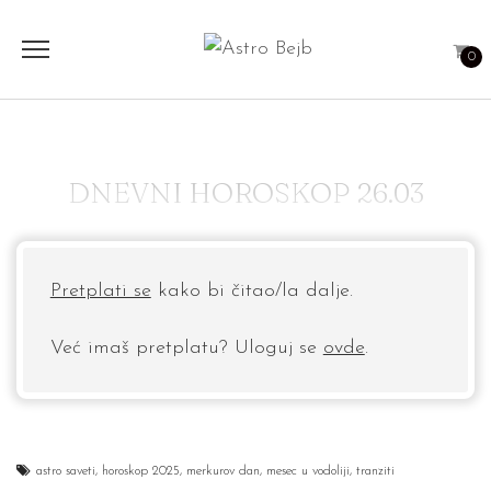
0
DNEVNI HOROSKOP 26.03
Pretplati se
kako bi čitao/la dalje.
Već imaš pretplatu? Uloguj se
ovde
.
astro saveti
,
horoskop 2025
,
merkurov dan
,
mesec u vodoliji
,
tranziti