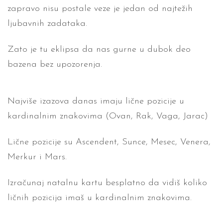
zapravo nisu postale veze je jedan od najtežih
ljubavnih zadataka.
Zato je tu eklipsa da nas gurne u dubok deo
bazena bez upozorenja.
Najviše izazova danas imaju lične pozicije u
kardinalnim znakovima (Ovan, Rak, Vaga, Jarac)
Lične pozicije su Ascendent, Sunce, Mesec, Venera,
Merkur i Mars.
Izračunaj natalnu kartu besplatno da vidiš koliko
ličnih pozicija imaš u kardinalnim
znakovima.