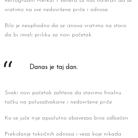
Retrogradni Merkur i Venera su nas naterali da se
vratimo na sve nedovršene priče i odnose.
Bilo je neophodno da se iznova vratimo na staro
da bi imali priliku za novi početak.
Danas je taj dan.
Svaki novi početak zahteva da stavimo finalnu
tačku na polusažvakane i nedovršene priče.
Ko se juče nije apsolutno obavezao biva odbačen.
Prekidanje toksičnih odnosa i veza koje nikada