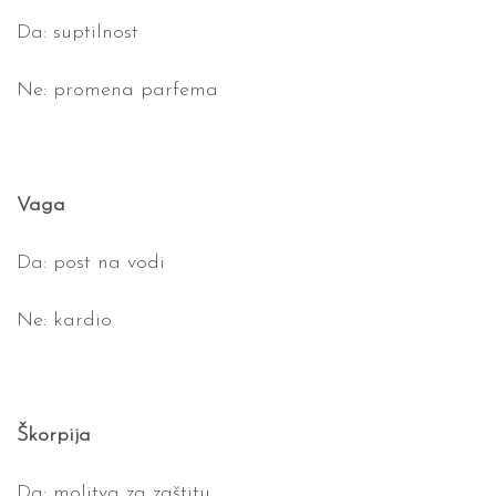
Da: suptilnost
Ne: promena parfema
Vaga
Da: post na vodi
Ne: kardio
Škorpija
Da: molitva za zaštitu