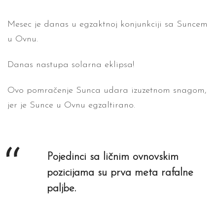
Mesec je danas u egzaktnoj konjunkciji sa Suncem
u Ovnu.
Danas nastupa solarna eklipsa!
Ovo pomračenje Sunca udara izuzetnom snagom,
jer je Sunce u Ovnu egzaltirano.
Pojedinci sa ličnim ovnovskim
pozicijama su prva meta rafalne
paljbe.