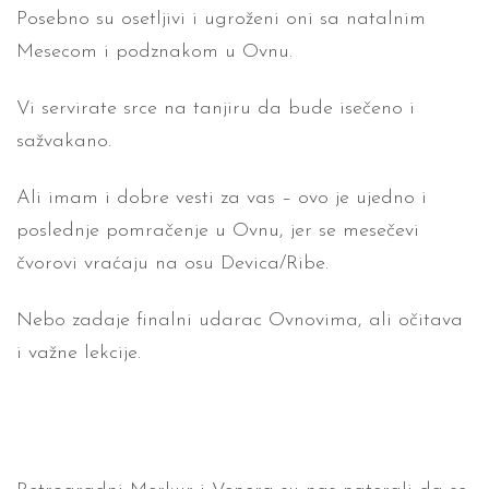
Posebno su osetljivi i ugroženi oni sa natalnim
Mesecom i podznakom u Ovnu.
Vi servirate srce na tanjiru da bude isečeno i
sažvakano.
Ali imam i dobre vesti za vas – ovo je ujedno i
poslednje pomračenje u Ovnu, jer se mesečevi
čvorovi vraćaju na osu Devica/Ribe.
Nebo zadaje finalni udarac Ovnovima, ali očitava
i važne lekcije.