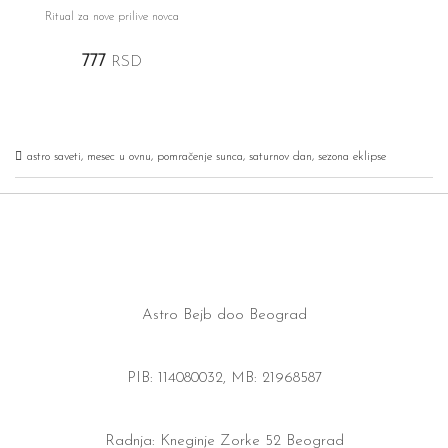
Ritual za nove prilive novca
777
RSD
astro saveti
,
mesec u ovnu
,
pomračenje sunca
,
saturnov dan
,
sezona eklipse
Astro Bejb doo Beograd
PIB: 114080032, MB: 21968587
Radnja: Kneginje Zorke 52 Beograd