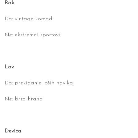
Rak
Da: vintage komadi
Ne: ekstremni sportovi
Lav
Da: prekidanje loših navika
Ne: brza hrana
Devica